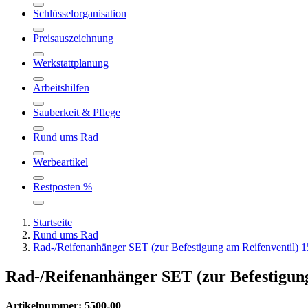
Schlüsselorganisation
Preisauszeichnung
Werkstattplanung
Arbeitshilfen
Sauberkeit & Pflege
Rund ums Rad
Werbeartikel
Restposten %
Startseite
Rund ums Rad
Rad-/Reifenanhänger SET (zur Befestigung am Reifenventil) 1
Rad-/Reifenanhänger SET (zur Befestigung
Artikelnummer: 5500-00