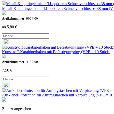
Metall-Klappringe mit aufklappbarem Schnellverschluss ⌀ 38 mm (V
Artikelnummer:
9004-00
ab 5,80
€
Kunststoff-Karabinerhaken mit Befestigungsring (VPE = 10 Stück)
Artikelnummer:
4109-00
7,50
€
Aufkleber Protection für Auftragstaschen mit Verpixelung (VPE = 10
Zuletzt angesehen