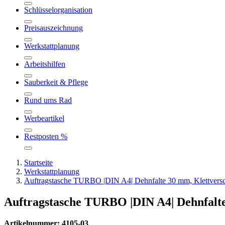
Schlüsselorganisation
Preisauszeichnung
Werkstattplanung
Arbeitshilfen
Sauberkeit & Pflege
Rund ums Rad
Werbeartikel
Restposten %
Startseite
Werkstattplanung
Auftragstasche TURBO |DIN A4| Dehnfalte 30 mm, Klettversc
Auftragstasche TURBO |DIN A4| Dehnfalte
Artikelnummer: 4105-03