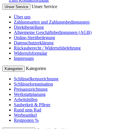
Zum Kontaktformular
Unser Service
Unser Service
Über uns
Zahlungsarten und Zahlungsbedingungen
Direktbestellung
Allgemeine Geschäftsbedingungen (AGB)
Online-Streitbeilegung
Datenschutzerklärung
Rückgaberecht / Widerrufsbelehrung
Widerrufsformular
Impressum
Kategorien
Kategorien
Schlüsselkennzeichnung
Schlüsselorganisation
Preisauszeichnung
Werkstattplanung
Arbeitshilfen
Sauberkeit & Pflege
Rund ums Rad
Werbeartikel
Restposten %